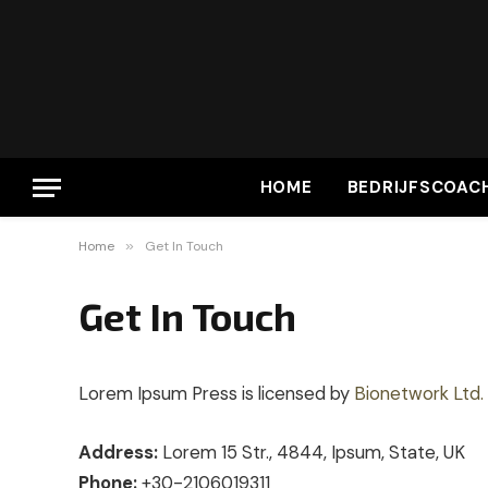
HOME
BEDRIJFSCOAC
Home
»
Get In Touch
Get In Touch
Lorem Ipsum Press is licensed by
Bionetwork Ltd.
Address:
Lorem 15 Str., 4844, Ipsum, State, UK
Phone:
+30-2106019311