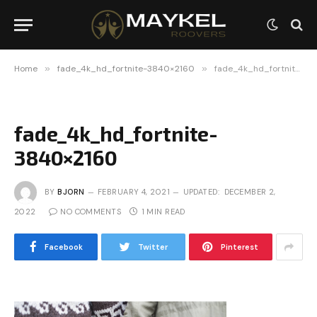
Home
»
fade_4k_hd_fortnite-3840×2160
»
fade_4k_hd_fortnite-3840×2160
fade_4k_hd_fortnite-
3840×2160
BY
BJORN
FEBRUARY 4, 2021
UPDATED:
DECEMBER 2,
2022
NO COMMENTS
1 MIN READ
Facebook
Twitter
Pinterest