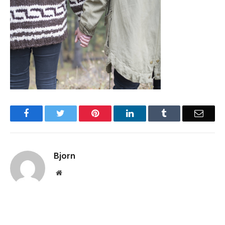
Facebook
Twitter
Pinterest
LinkedIn
Tumblr
Email
Bjorn
Website