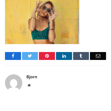
Facebook
Twitter
Pinterest
LinkedIn
Tumblr
Email
Bjorn
Website