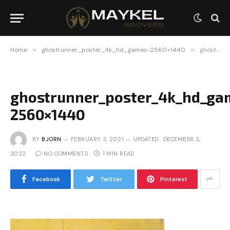
Home
»
ghostrunner_poster_4k_hd_games-2560×1440
»
ghostrunner_poster_4k_hd_games-2560×1440
ghostrunner_poster_4k_hd_ga
2560×1440
BY
BJORN
FEBRUARY 3, 2021
UPDATED:
DECEMBER 2,
2022
NO COMMENTS
1 MIN READ
Facebook
Twitter
Pinterest