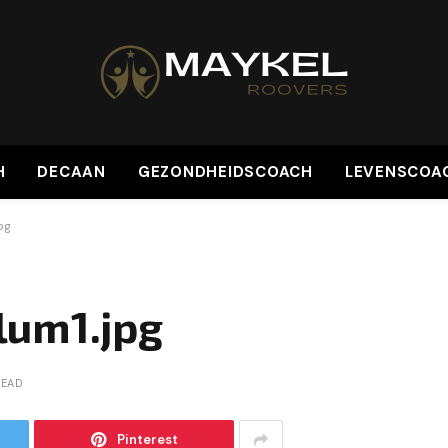
H
DECAAN
GEZONDHEIDSCOACH
LEVENSCOA
pg
lum1.jpg
READ
Pinterest