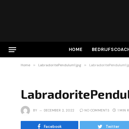
HOME
BEDRIJFSCOAC
Home
»
LabradoritePendulum1.jpg
»
LabradoritePendulum1.j
LabradoritePendu
BY
DECEMBER 2, 2022
NO COMMENTS
1 MIN 
Facebook
Twitter