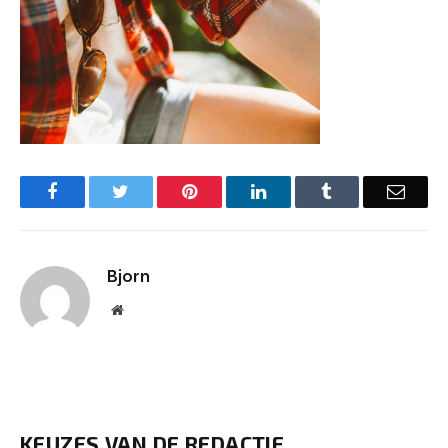
Facebook
Twitter
Pinterest
LinkedIn
Tumblr
Email
Bjorn
Website
KEUZES VAN DE REDACTIE