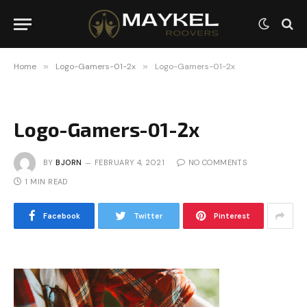
Home
»
Logo-Gamers-01-2x
»
Logo-Gamers-01-2x
Logo-Gamers-01-2x
BY
BJORN
FEBRUARY 4, 2021
NO COMMENTS
1 MIN READ
Facebook
Twitter
Pinterest