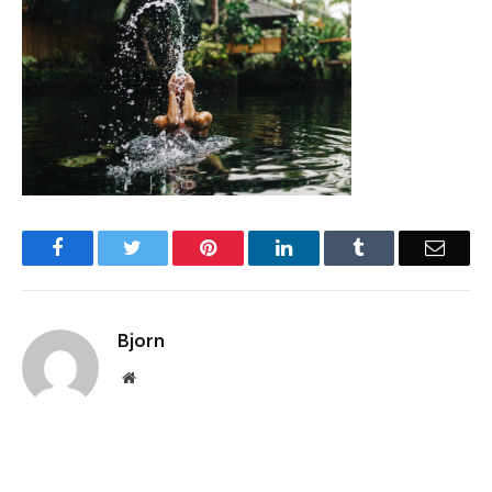
Facebook
Twitter
Pinterest
LinkedIn
Tumblr
Email
Bjorn
Website