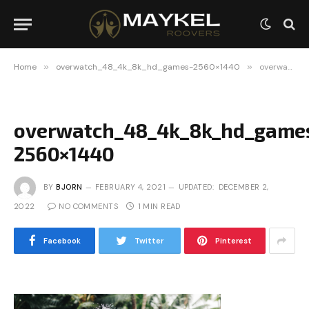
Home
»
overwatch_48_4k_8k_hd_games-2560×1440
»
overwatch_48_4k_8k_hd_games-2560×1440
overwatch_48_4k_8k_hd_game
2560×1440
BY
BJORN
FEBRUARY 4, 2021
UPDATED:
DECEMBER 2,
2022
NO COMMENTS
1 MIN READ
Facebook
Twitter
Pinterest