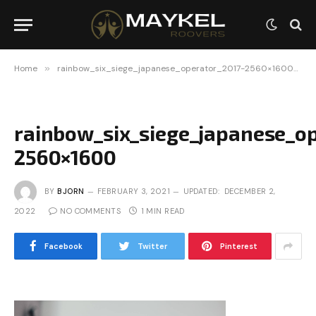
Home
»
rainbow_six_siege_japanese_operator_2017-2560×1600
»
rainbow_six_siege_japanese_o
2560×1600
BY
BJORN
FEBRUARY 3, 2021
UPDATED:
DECEMBER 2,
2022
NO COMMENTS
1 MIN READ
Facebook
Twitter
Pinterest