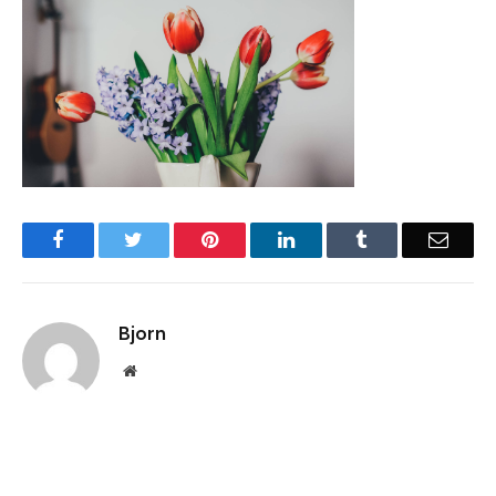
Facebook
Twitter
Pinterest
LinkedIn
Tumblr
Email
Bjorn
Website