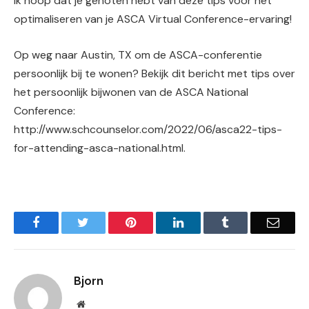
Ik hoop dat je genoten hebt van deze tips voor het
optimaliseren van je ASCA Virtual Conference-ervaring!
Op weg naar Austin, TX om de ASCA-conferentie
persoonlijk bij te wonen? Bekijk dit bericht met tips over
het persoonlijk bijwonen van de ASCA National
Conference:
http://www.schcounselor.com/2022/06/asca22-tips-
for-attending-asca-national.html.
Facebook
Twitter
Pinterest
LinkedIn
Tumblr
Email
Bjorn
Website