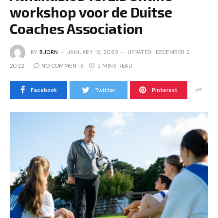
workshop voor de Duitse
Coaches Association
BY
BJORN
JANUARY 12, 2022
UPDATED:
DECEMBER 2,
2022
NO COMMENTS
2 MINS READ
Facebook
Twitter
Pinterest