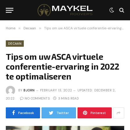
Home
»
Decaan
»
Tips om uw ASCA virtuele conferentie-ervaring in 2022 te optimaliseren
DECAAN
Tips om uw ASCA virtuele
conferentie-ervaring in 2022
te optimaliseren
BY
BJORN
FEBRUARY 13, 2022
UPDATED:
DECEMBER 2,
2022
NO COMMENTS
3 MINS READ
Facebook
Twitter
Pinterest