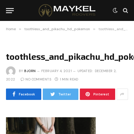
Home
»
toothless_and_pikachu_hd_pokemon
»
toothless_and_pikachu_hd_pokemon
toothless_and_pikachu_hd_po
BY
BJORN
FEBRUARY 4, 2021
UPDATED:
DECEMBER 2,
2022
NO COMMENTS
1 MIN READ
Facebook
Twitter
Pinterest