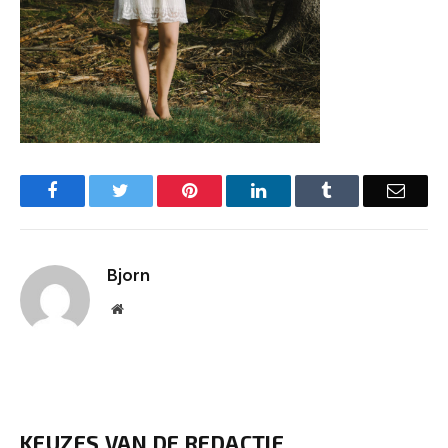
Facebook
Twitter
Pinterest
LinkedIn
Tumblr
Email
Bjorn
Website
KEUZES VAN DE REDACTIE