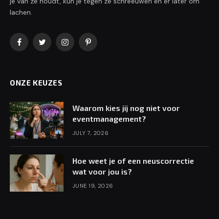
je van ze houdt, kun je tegen ze schreeuwen en er later om
lachen.
Facebook
Twitter
Instagram
Pinterest
ONZE KEUZES
Waarom kies jij nog niet voor
eventmanagement?
JULY 7, 2026
Hoe weet je of een neuscorrectie
wat voor jou is?
JUNE 19, 2026