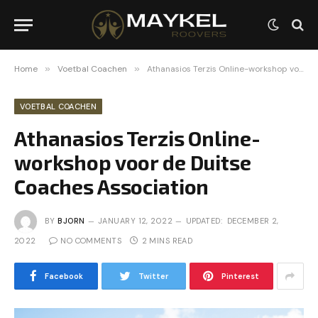
Home
»
Voetbal Coachen
»
Athanasios Terzis Online-workshop voor de Duitse Coaches Association
VOETBAL COACHEN
Athanasios Terzis Online-
workshop voor de Duitse
Coaches Association
BY
BJORN
JANUARY 12, 2022
UPDATED:
DECEMBER 2,
2022
NO COMMENTS
2 MINS READ
Facebook
Twitter
Pinterest