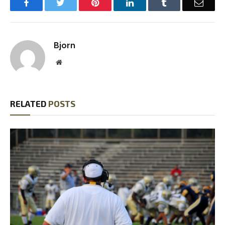
Facebook
Twitter
Pinterest
LinkedIn
Tumblr
Email
Bjorn
Website
RELATED
POSTS